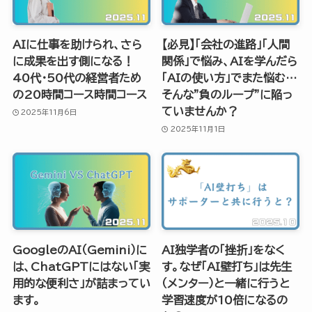
​AIに仕事を助けられ、さら
【必見】「会社の進路」「人間
に成果を出す側になる！
関係」で悩み、AIを学んだら
40代・50代の経営者ため
「AIの使い方」でまた悩む…
の20時間コース時間コース
そんな”負のループ”に陥っ
ていませんか？
2025年11月6日
2025年11月1日
GoogleのAI（Gemini）に
AI独学者の「挫折」をなく
は、ChatGPTにはない「実
す。なぜ「AI壁打ち」は先生
用的な便利さ」が詰まってい
（メンター）と一緒に行うと
ます。
学習速度が10倍になるの